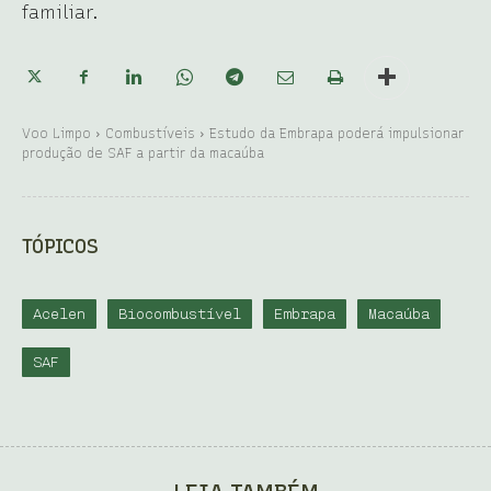
familiar.
Voo Limpo
Combustíveis
Estudo da Embrapa poderá impulsionar
produção de SAF a partir da macaúba
TÓPICOS
Acelen
Biocombustível
Embrapa
Macaúba
SAF