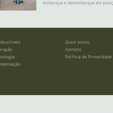
embarque e desembarque em posiç
mbustíveis
Quem somos
eração
Contato
nologia
Política de Privacidade
mpensação