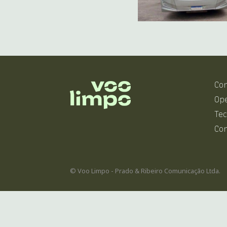
Co
Op
Tec
Co
© Voo Limpo - Prado & Ribeiro Comunicação Ltda.