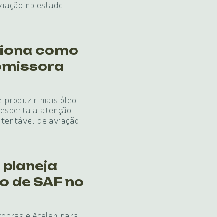
viação no estado
ciona como
omissora
 produzir mais óleo
desperta a atenção
stentável de aviação
 planeja
o de SAF no
robras e Acelen para