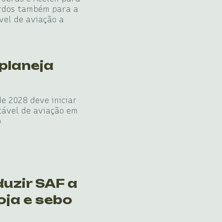
ordos também para a
vel de aviação a
planeja
e 2028 deve iniciar
tável de aviação em
b
duzir SAF a
oja e sebo