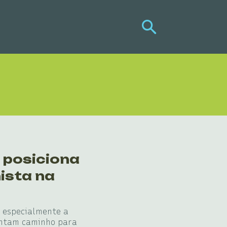
 posiciona
ista na
, especialmente a
entam caminho para