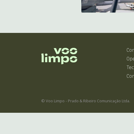
Co
Op
Tec
Co
© Voo Limpo - Prado & Ribeiro Comunicação Ltda.