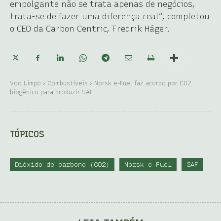
empolgante não se trata apenas de negócios,
trata-se de fazer uma diferença real”, completou
o CEO da Carbon Centric, Fredrik Häger.
Voo Limpo
Combustíveis
Norsk e-Fuel faz acordo por CO2
biogênico para produzir SAF
TÓPICOS
Dióxido de carbono (CO2)
Norsk e-Fuel
SAF